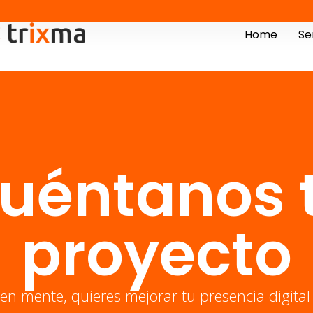
Home
Se
uéntanos 
proyecto
 en mente, quieres mejorar tu presencia digita