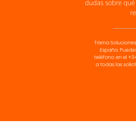
dudas sobre qué s
r
Trixma Solucione
España. Puedes
teléfono en el +3
a todas las soli