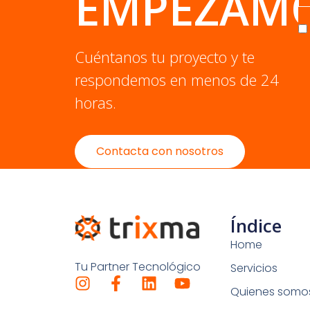
EMPEZAM
Cuéntanos tu proyecto y te
respondemos en menos de 24
horas.
Contacta con nosotros
Índice
Home
Tu Partner Tecnológico
Servicios
Quienes somo