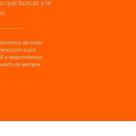
lo que buscas y te
o.
autónomos de toda
rixma.com
o por
8:00 y respondemos
puesto es siempre