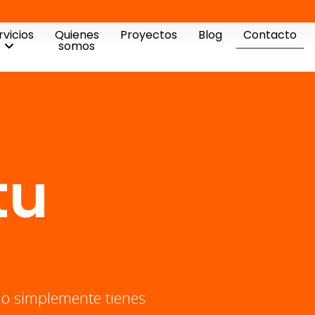
rvicios
Quienes
Proyectos
Blog
Contacto
somos
tu
l o simplemente tienes