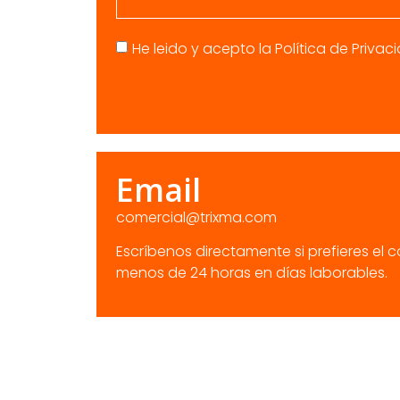
He leido y acepto la
Política de Privac
Email
comercial@trixma.com
Escríbenos directamente si prefieres el
menos de 24 horas en días laborables.