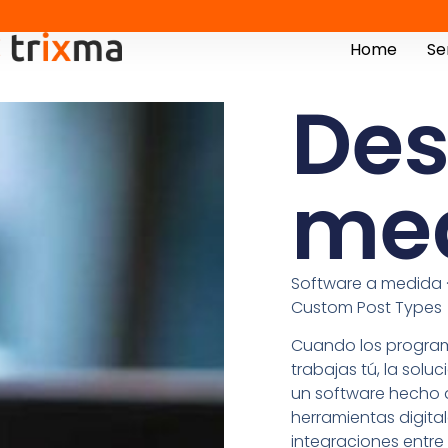
Home
Se
Des
me
Software a medida ·
Custom Post Types
Cuando los progra
trabajas tú, la solu
un software hecho a
herramientas digit
integraciones entre