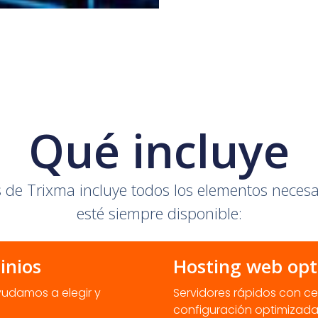
Qué incluye
es de Trixma incluye todos los elementos neces
esté siempre disponible:
inios
Hosting web op
ayudamos a elegir y
Servidores rápidos con cer
configuración optimizada