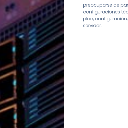
preocuparse de pan
configuraciones té
plan, configuración
servidor.