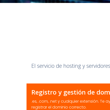
El servicio de hosting y servidor
Registro y gestión de dom
.es, .com, .net y cualquier extensión. Te 
registrar el dominio correcto.