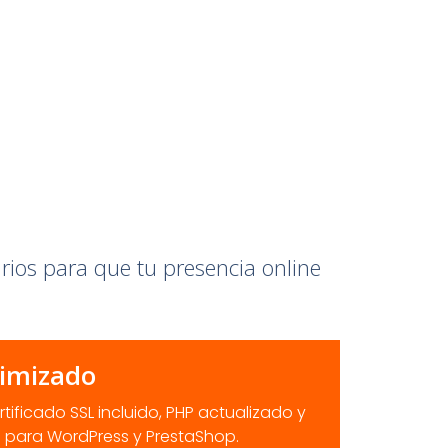
arios para que tu presencia online
timizado
tificado SSL incluido, PHP actualizado y
 para WordPress y PrestaShop.