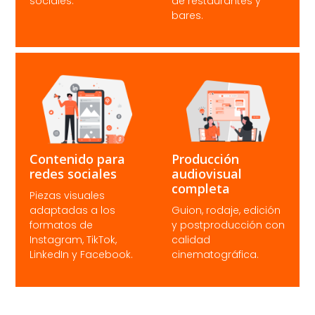
sociales.
de restaurantes y
bares.
Contenido para
Producción
redes sociales
audiovisual
completa
Piezas visuales
adaptadas a los
Guion, rodaje, edición
formatos de
y postproducción con
Instagram, TikTok,
calidad
LinkedIn y Facebook.
cinematográfica.