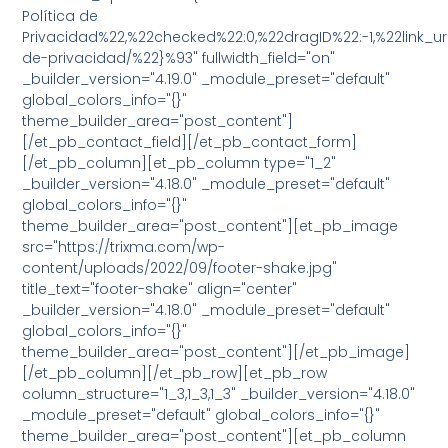
Política de
Privacidad%22,%22checked%22:0,%22dragID%22:-1,%22link_url
de-privacidad/%22}%93" fullwidth_field="on"
_builder_version="4.19.0" _module_preset="default"
global_colors_info="{}"
theme_builder_area="post_content"]
[/et_pb_contact_field][/et_pb_contact_form]
[/et_pb_column][et_pb_column type="1_2"
_builder_version="4.18.0" _module_preset="default"
global_colors_info="{}"
theme_builder_area="post_content"][et_pb_image
src="https://trixma.com/wp-
content/uploads/2022/09/footer-shake.jpg"
title_text="footer-shake" align="center"
_builder_version="4.18.0" _module_preset="default"
global_colors_info="{}"
theme_builder_area="post_content"][/et_pb_image]
[/et_pb_column][/et_pb_row][et_pb_row
column_structure="1_3,1_3,1_3" _builder_version="4.18.0"
_module_preset="default" global_colors_info="{}"
theme_builder_area="post_content"][et_pb_column