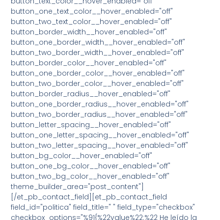
button_text_color__hover_enabled="off"
button_one_text_color__hover_enabled="off"
button_two_text_color__hover_enabled="off"
button_border_width__hover_enabled="off"
button_one_border_width__hover_enabled="off"
button_two_border_width__hover_enabled="off"
button_border_color__hover_enabled="off"
button_one_border_color__hover_enabled="off"
button_two_border_color__hover_enabled="off"
button_border_radius__hover_enabled="off"
button_one_border_radius__hover_enabled="off"
button_two_border_radius__hover_enabled="off"
button_letter_spacing__hover_enabled="off"
button_one_letter_spacing__hover_enabled="off"
button_two_letter_spacing__hover_enabled="off"
button_bg_color__hover_enabled="off"
button_one_bg_color__hover_enabled="off"
button_two_bg_color__hover_enabled="off"
theme_builder_area="post_content"]
[/et_pb_contact_field][et_pb_contact_field
field_id="politica" field_title=" " field_type="checkbox"
checkbox_options="%91{%22value%22:%22 He leído la