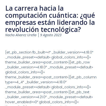
La carrera hacia la
computación cuántica: ¿qué
empresas están liderando la
revolución tecnológica?
Nacho Alvarez Ureña
9 Agosto 2023
[et_pb_section fb_built=»1″ _builder_version=»4.18.0″
_module_preset=»default» global_colors_info=»{}»
theme_builder_area=»post_content»][et_pb_row
_builder_version=»4.18.0″ _module_preset=»default»
global_colors_info=»{}»
theme_builder_area=»post_content»][et_pb_column
type=»4_4″ _builder_version=»4.18.0″
_module_preset=»default» global_colors_info=»{}»
theme_builder_area=»post_content»][et_pb_text
_builder_version=»4.21.0″ _module_preset=»default»
hover_enabled=»0″ global_colors_info=»{}»