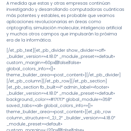
A medida que estas y otras empresas continúan
investigando y desarrollando computadoras cuánticas
más potentes y estables, es probable que veamos
aplicaciones revolucionarias en áreas como
criptografía, simulación molecular, inteligencia artificial
y muchos otros campos que impulsarán la próxima
era de la informática.
[/et_pb_text][et_pb_divider show_divider=»off»
_builder_version=»4.18.0″ _module_preset=»default»
custom_margin=»60px||||false|false»
global_colors_info=»{}»
theme_builder_area=»post_content»][/et_pb_divider]
[/et_pb_column][/et_pb_row][/et_pb_section]
[et_pb_section fb_built=»1″ admin_label=»footer»
_builder_version=»4.18.0″ _module_preset=»default»
background_color=»#171717″ global_module=»358″
saved_tabs=»all» global_colors_info=»{}»
theme_builder_area=»post_content»][et_pb_row
column_structure=»1_2,1_2″ _builder_version=»4.18.0″
_module_preset=»default»
custom_margin=»-120px||||false|false»