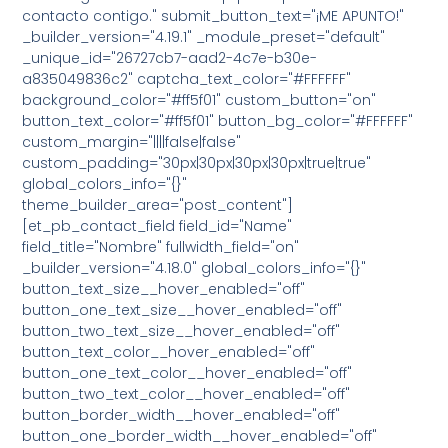
contacto contigo." submit_button_text="¡ME APUNTO!"
_builder_version="4.19.1" _module_preset="default"
_unique_id="26727cb7-aad2-4c7e-b30e-
a835049836c2" captcha_text_color="#FFFFFF"
background_color="#ff5f01" custom_button="on"
button_text_color="#ff5f01" button_bg_color="#FFFFFF"
custom_margin="||||false|false"
custom_padding="30px|30px|30px|30px|true|true"
global_colors_info="{}"
theme_builder_area="post_content"]
[et_pb_contact_field field_id="Name"
field_title="Nombre" fullwidth_field="on"
_builder_version="4.18.0" global_colors_info="{}"
button_text_size__hover_enabled="off"
button_one_text_size__hover_enabled="off"
button_two_text_size__hover_enabled="off"
button_text_color__hover_enabled="off"
button_one_text_color__hover_enabled="off"
button_two_text_color__hover_enabled="off"
button_border_width__hover_enabled="off"
button_one_border_width__hover_enabled="off"