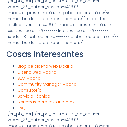
[/et_pb_text][/et_pb_column][et_pb_column
type=»1_3″ _builder_version=»4.18.0″
_module_preset=»default» global_colors_info=»{}»
theme_builder_area=»post_content»][et_pb_text
_builder_version=»4.18.0″ _module_preset=»default»
text_text_color=»#FFFFFF» link_text_color=»#FFFFFF»
header_3_text_color=»#FFFFFF» global_colors_info=»{}»
theme_builder_area=»post_content»]
Cosas interesantes
Blog de diseño web Madrid
Diseño web Madrid
SEO Madrid
Community Manager Madrid
Consultoría
Servicio Técnico
Sistemas para restaurantes
FAQ
[/et_pb_text][/et_pb_column][et_pb_column
type=»1_3″ _builder_version=»4.18.0″
_module_preset=»default» global_colors_info=»{}»