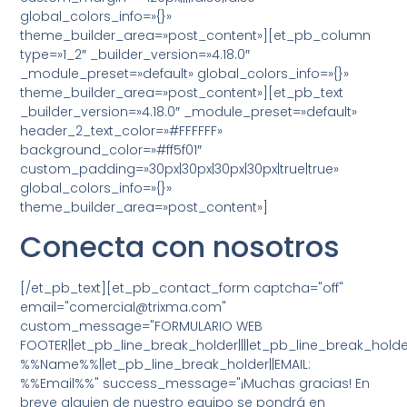
global_colors_info=»{}»
theme_builder_area=»post_content»][et_pb_column
type=»1_2″ _builder_version=»4.18.0″
_module_preset=»default» global_colors_info=»{}»
theme_builder_area=»post_content»][et_pb_text
_builder_version=»4.18.0″ _module_preset=»default»
header_2_text_color=»#FFFFFF»
background_color=»#ff5f01″
custom_padding=»30px|30px|30px|30px|true|true»
global_colors_info=»{}»
theme_builder_area=»post_content»]
Conecta con nosotros
[/et_pb_text][et_pb_contact_form captcha="off"
email="comercial@trixma.com"
custom_message="FORMULARIO WEB
FOOTER||et_pb_line_break_holder||||et_pb_line_break_holde
%%Name%%||et_pb_line_break_holder||EMAIL:
%%Email%%" success_message="¡Muchas gracias! En
breve alguien de nuestro equipo se pondrá en