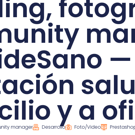
ing, fotogr
unity ma
ideSano — 
ación sal
ilio y a of
ity manager
Desarrollo
Foto/Video
Prestasho