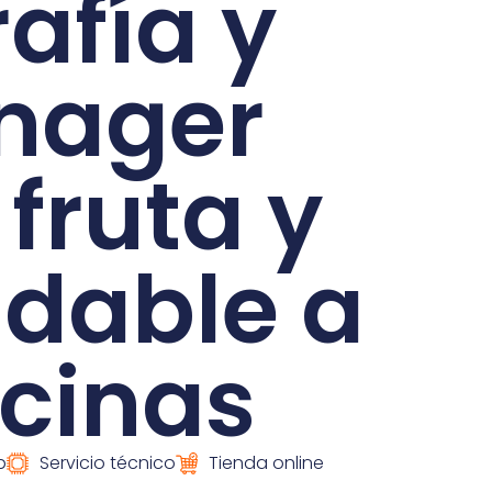
afía y
nager
fruta y
udable a
icinas
p
Servicio técnico
Tienda online