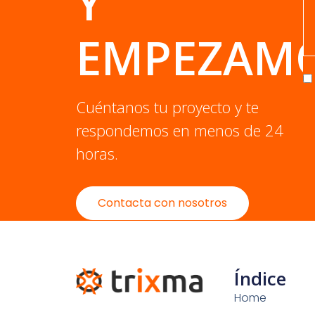
Y
EMPEZAM
Cuéntanos tu proyecto y te
respondemos en menos de 24
horas.
Contacta con nosotros
Índice
Home