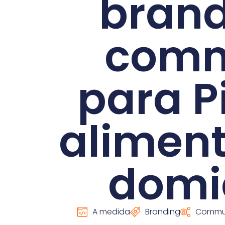
brand
comm
para P
aliment
domic
A medida
Branding
Commun