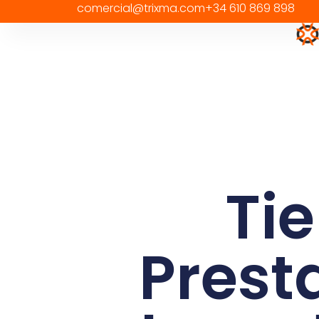
comercial@trixma.com
+34 610 869 898
contenido
Ti
Prest