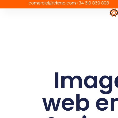
comercial@trixma.com
+34 610 869 898
contenido
Image
web e