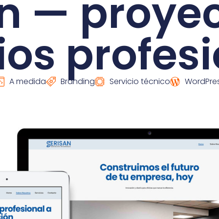
n — proye
os profes
A medida
Branding
Servicio técnico
WordPre