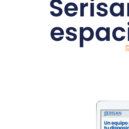
Serisa
espaci