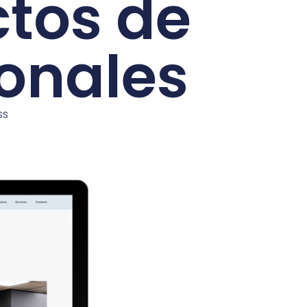
ctos de
ionales
ss