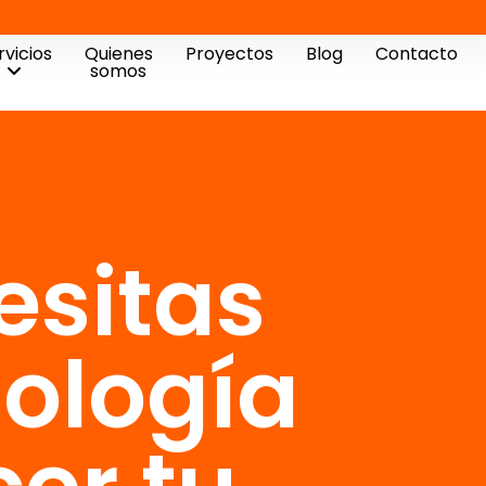
rvicios
Quienes
Proyectos
Blog
Contacto
somos
esitas
nología