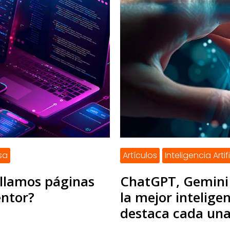
sa
Artículos
Inteligencia Artif
ollamos páginas
ChatGPT, Gemini 
ntor?
la mejor inteligen
destaca cada un