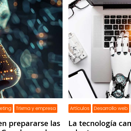
eting
Trixma y empresa
Artículos
Desarrollo web
n prepararse las
La tecnología ca