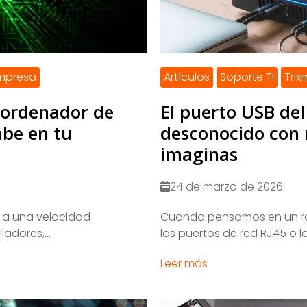
empresa
Artículos
Soporte TI
Tri
rordenador de
El puerto USB del
abe en tu
desconocido con 
imaginas
24 de marzo de 2026
o a una velocidad
Cuando pensamos en un ro
adores,...
los puertos de red RJ45 o la
Leer más