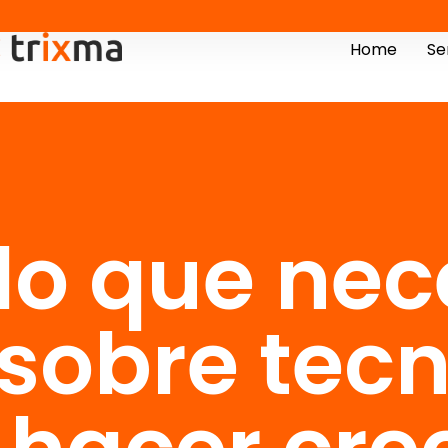
Home
Se
lo que nec
sobre tec