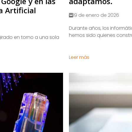
Google y en las
adaptamos.
 Artificial
19 de enero de 2026
​Durante años, los informát
hemos sido quienes constru
irado en torno a una sola
Leer más