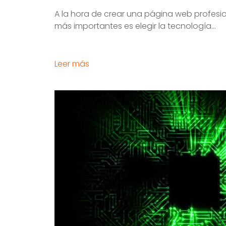
A la hora de crear una página web profesio
más importantes es elegir la tecnología...
Leer más