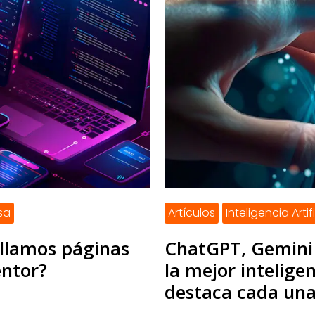
sa
Artículos
Inteligencia Artif
ollamos páginas
ChatGPT, Gemini 
ntor?
la mejor inteligen
destaca cada un