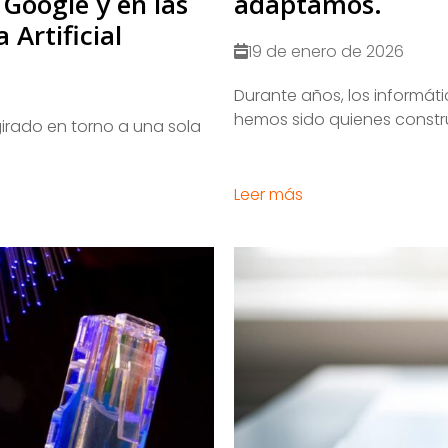
Google y en las
adaptamos.
 Artificial
19 de enero de 2026
​Durante años, los informát
hemos sido quienes constru
irado en torno a una sola
Leer más