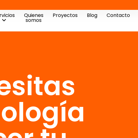
rvicios
Quienes
Proyectos
Blog
Contacto
somos
esitas
nología