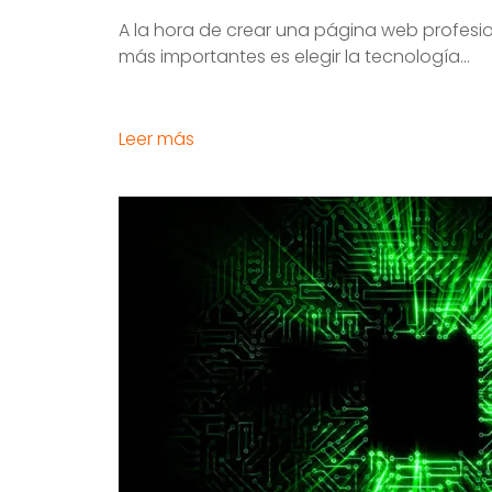
A la hora de crear una página web profesio
más importantes es elegir la tecnología...
Leer más