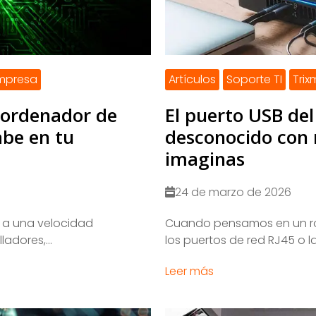
empresa
Artículos
Soporte TI
Tri
rordenador de
El puerto USB del
abe en tu
desconocido con 
imaginas
24 de marzo de 2026
o a una velocidad
Cuando pensamos en un ro
adores,...
los puertos de red RJ45 o la
Leer más