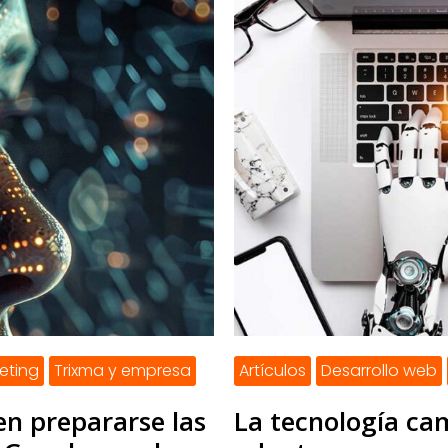
eting
Trixma y empresa
Artículos
Desarrollo web
n prepararse las
La tecnología ca