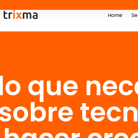
Home
Se
lo que nec
sobre tec