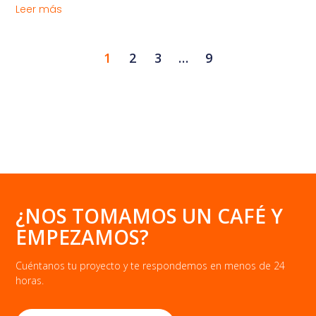
Leer más
1
2
3
…
9
¿NOS TOMAMOS UN CAFÉ Y
EMPEZAMOS?
Cuéntanos tu proyecto y te respondemos en menos de 24
horas.