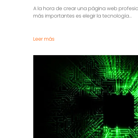
A la hora de crear una página web profesio
más importantes es elegir la tecnología...
Leer más