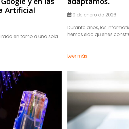
Google y en las
adaptamos.
 Artificial
19 de enero de 2026
​Durante años, los informát
hemos sido quienes constru
irado en torno a una sola
Leer más