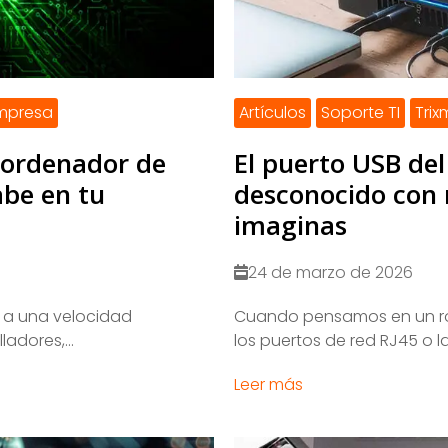
empresa
Artículos
Soporte TI
Tri
rordenador de
El puerto USB del
abe en tu
desconocido con 
imaginas
24 de marzo de 2026
o a una velocidad
Cuando pensamos en un ro
adores,...
los puertos de red RJ45 o la
Leer más