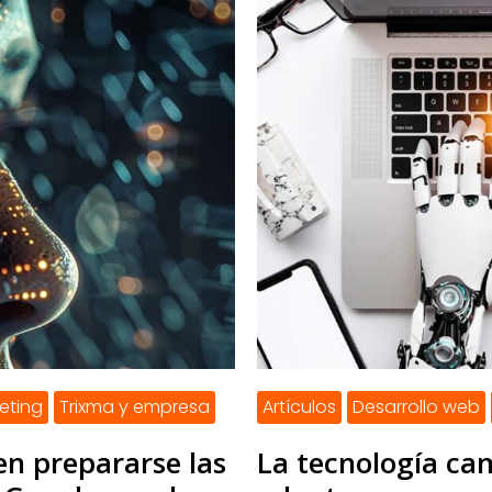
eting
Trixma y empresa
Artículos
Desarrollo web
n prepararse las
La tecnología ca