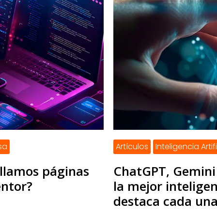
sa
Artículos
Inteligencia Artif
ollamos páginas
ChatGPT, Gemini 
ntor?
la mejor inteligen
destaca cada un