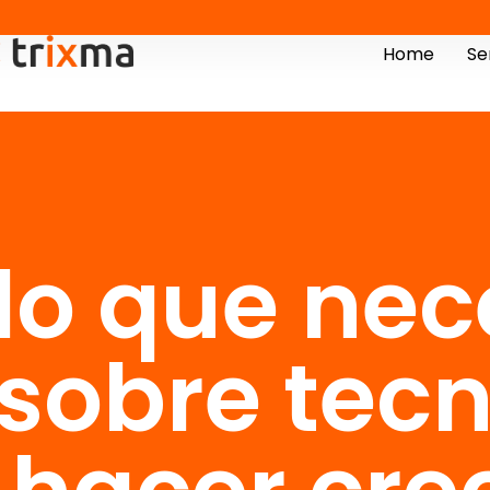
Home
Se
lo que nec
sobre tec