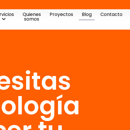
rvicios
Quienes
Proyectos
Blog
Contacto
somos
esitas
nología