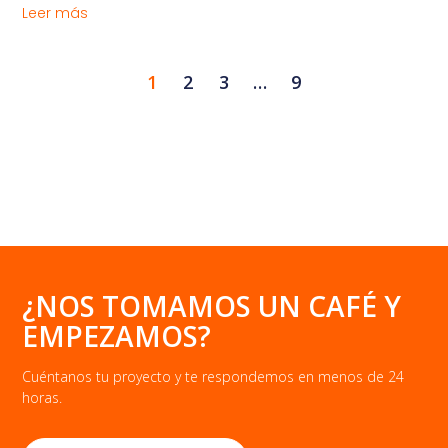
Leer más
1
2
3
…
9
¿NOS TOMAMOS UN CAFÉ Y
EMPEZAMOS?
Cuéntanos tu proyecto y te respondemos en menos de 24
horas.