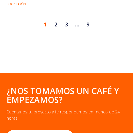
Leer más
1
2
3
…
9
¿NOS TOMAMOS UN CAFÉ Y
EMPEZAMOS?
Cuéntanos tu proyecto y te respondemos en menos de 24
horas.