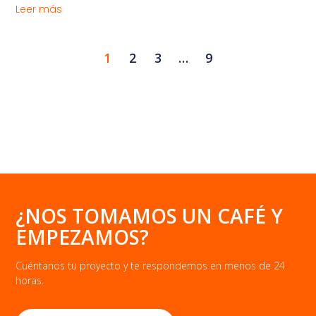
Leer más
1
2
3
…
9
¿NOS TOMAMOS UN CAFÉ Y
EMPEZAMOS?
Cuéntanos tu proyecto y te respondemos en menos de 24
horas.