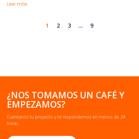
Leer más
1
2
3
…
9
¿NOS TOMAMOS UN CAFÉ Y
EMPEZAMOS?
Cuéntanos tu proyecto y te respondemos en menos de 24
horas.